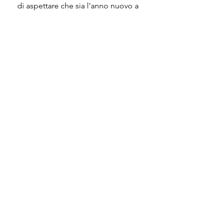
di aspettare che sia l'anno nuovo a 
portarti un cambiamento. Auguri.
https://www.youtube.com/watch?
v=UAGJEym15Us&ab_channel=LUCIODA
LLAVEVO
Contatti:
3491656461
r.zampi@animairis.it
ritazampi@psypec.it