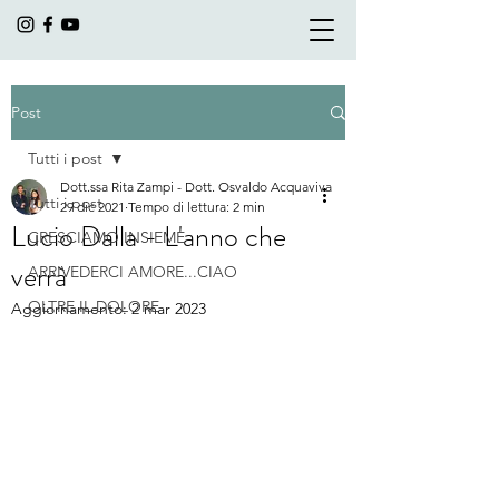
Post
Tutti i post
Dott.ssa Rita Zampi - Dott. Osvaldo Acquaviva
Tutti i post
29 dic 2021
Tempo di lettura: 2 min
Lucio Dalla - L'anno che
CRESCIAMO INSIEME
verrà
ARRIVEDERCI AMORE...CIAO
OLTRE IL DOLORE
Aggiornamento:
2 mar 2023