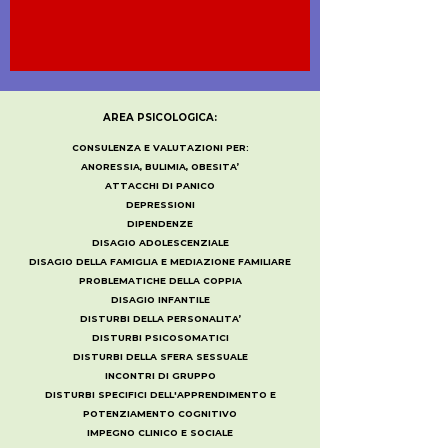
AREA PSICOLOGICA:
CONSULENZA E VALUTAZIONI PER:
ANORESSIA, BULIMIA, OBESITA’
ATTACCHI DI PANICO
DEPRESSIONI
DIPENDENZE
DISAGIO ADOLESCENZIALE
DISAGIO DELLA FAMIGLIA E MEDIAZIONE FAMILIARE
PROBLEMATICHE DELLA COPPIA
DISAGIO INFANTILE
DISTURBI DELLA PERSONALITA’
DISTURBI PSICOSOMATICI
DISTURBI DELLA SFERA SESSUALE
INCONTRI DI GRUPPO
DISTURBI SPECIFICI DELL'APPRENDIMENTO E
POTENZIAMENTO COGNITIVO
IMPEGNO CLINICO E SOCIALE