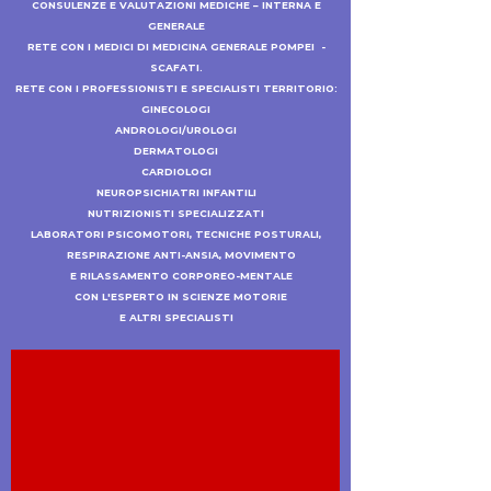
CONSULENZE E VALUTAZIONI MEDICHE – INTERNA E
GENERALE
RETE CON I MEDICI DI MEDICINA GENERALE POMPEI -
SCAFATI.
RETE CON I PROFESSIONISTI E SPECIALISTI TERRITORIO:
GINECOLOGI
ANDROLOGI/UROLOGI
DERMATOLOGI
CARDIOLOGI
NEUROPSICHIATRI INFANTILI
NUTRIZIONISTI SPECIALIZZATI
LABORATORI PSICOMOTORI, TECNICHE POSTURALI,
RESPIRAZIONE
ANTI-
ANSIA, MOVIMENTO
E RILASSAMENTO CORPOREO-MENTALE
CON
L'ESPERTO IN SCIENZE MOTORIE
E ALTRI SPECIALISTI