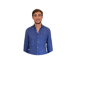
Dott. Osvaldo Acquaviva
Farmacista
Maggiori Info