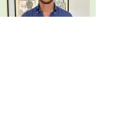
Scarica C.V. Dott. Acquaviva
Modulo di iscrizione
Invia