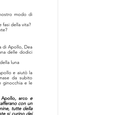
nostro modo di 
Quale simbolo del femminile si manifesta in noi maggiormente in determinate fasi della vita?  
te? 
a di Apollo, Dea 
na delle dodici 
della luna 
imase da subito 
 ginocchia e le 
 Apollo
, 
arco
 e 
zafferano con un 
ne, tutte della 
e si curino dei 