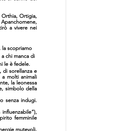
rthia, Ortigia, 
os, Apanchomene, 
irò a vivere nei 
i, la scopriamo 
 a chi manca di 
i le è fedele.
 di sorellanza e 
 a molti animali 
nte, la leonessa 
e, simbolo della 
o senza indugi. 
nfluenzabile”), 
irito femminile 
nergie mutevoli, 