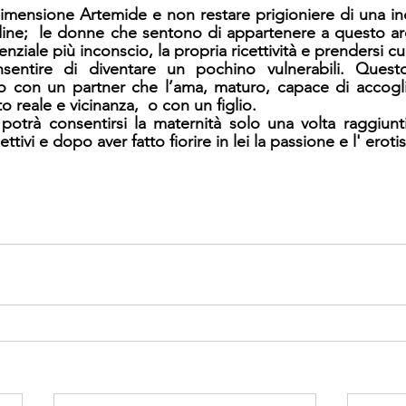
dimensione 
Artemide e non restare prigioniere di una i
tudine;  le donne che sentono di appartenere a questo a
enziale più inconscio, la propria ricettività e prendersi cura
onsentire di diventare un pochino 
vulnerabili. Quest
to con un partner che l’ama, maturo, capace di accoglie
 reale e vicinanza,  o con un figlio. 
otrà consentirsi la maternità solo una volta raggiunti
ettivi e dopo aver fatto fiorire in lei la passione e l' erot