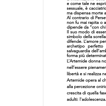
e come tale ne espri
sessuale, è cacciatri
ma dispensa morte a c
Al contrario di Perse
non fu mai rapita o a
dipende da “con chi” 
Il suo modo di essere
simbolo della sorella
difende. L’amore per 
archetipo perfetto
salvaguardia dell’amb
forma più determinat
L’Artemide donna non 
nell’essere pienament
libertà e si realizza 
Artemide opera al chi
alla percezione oniric
crescita di quella fas
adulti: l'adolescenza.