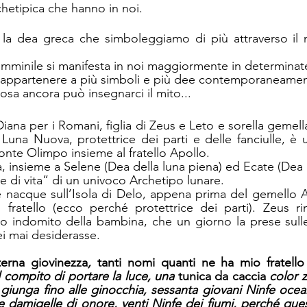
hetipica che hanno in noi. 
 la dea greca che simboleggiamo di più attraverso il 
i appartenere a più simboli e più dee contemporaneamen
sa ancora può insegnarci il mito...
Diana per i Romani, figlia di Zeus e Leto e sorella gemell
 Luna Nuova, protettrice dei parti e delle fanciulle, è u
onte Olimpo insieme al fratello Apollo.
, insieme a Selene (Dea della luna piena) ed Ecate (Dea 
se di vita” di un univoco Archetipo lunare.
l fratello (ecco perché protettrice dei parti). Zeus r
ito indomito della bambina, che un giorno la prese sulle
lei mai desiderasse.
terna giovinezza
, 
tanti nomi quanti ne ha mio fratello
l compito di portare la luce, una 
tunica da caccia
 color 
iunga fino alle ginocchia, sessanta giovani Ninfe oceani
 damigelle di onore, venti Ninfe dei fiumi, perché quest