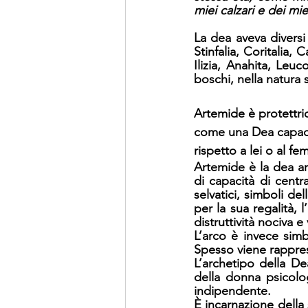
miei calzari e dei mie
La dea aveva diversi
Stinfalia, Coritalia,
Ilizia, Anahita, Leuc
boschi, nella natura 
Artemide è protettrice
come una Dea capace 
rispetto a lei o al f
Artemide è la dea arc
di capacità di centra
selvatici, simboli del
per la sua regalità, 
distruttività nociva e
L’arco è invece sim
Spesso viene rapprese
L’archetipo della De
della donna psicolog
indipendente.
È incarnazione della 