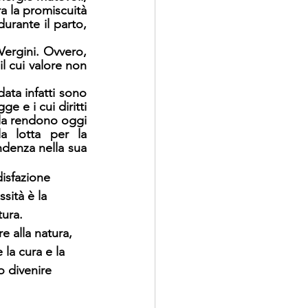
 la promiscuità 
urante il parto, 
Vergini. Ovvero, 
l cui valore non 
ata infatti sono 
 e i cui diritti 
 la rendono oggi 
 lotta per la 
ndenza nella sua 
isfazione 
sità è la 
tura.
e alla natura, 
 la cura e la 
o divenire 