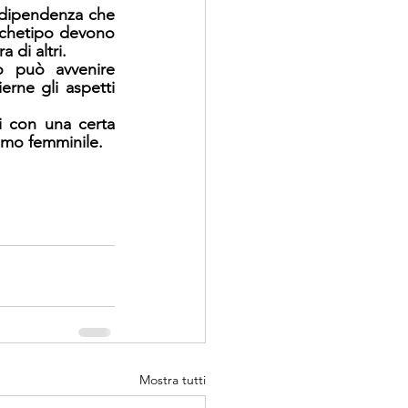
ndipendenza che 
rchetipo devono 
 di altri. 
o può avvenire 
rne gli aspetti 
 con una certa 
ismo femminile.  
Mostra tutti