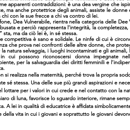
me apparenti contraddizioni: è una dea vergine che ispira
ce, ma anche protettrice degli animali, assiste le donne d
hi con le sue frecce a chi va contro di lei. 
fone, Dea Vulnerabile, rientra nella categoria delle Dee 
busata e perciò rappresenta l’integrità, la completezza, i
sta, ma da ciò lei è, in sé stessa.
 competitiva è sano e solidale. Le ninfe di cui è circond
nza che prova nei confronti delle altre donne, che protegge
la natura selvaggia, i luoghi incontaminati e gli animali,
 in cui possono riconoscersi donna impegnate nella
iente, per la salvaguardia dei diritti femminili e l’indipe
a.
si realizza nella maternità, perché trova la propria sodd
e sé stessa. Una delle sue più grandi aspirazioni e neces
nel lottare per i valori in cui crede e nel contatto con la na
aro di luna, favorisce lo sguardo interiore, rimane sempr
a. A lei in qualità di educatrice è affidata simbolicamente
e della vita in cui i giovani e soprattutto le giovani devon
 