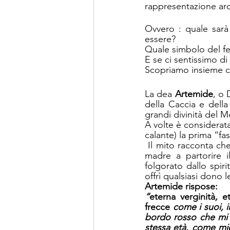
rappresentazione arc
Ovvero : quale sarà
essere? 
E se ci sentissimo d
Scopriamo insieme co
La dea 
Artemide
, o 
della Caccia e della
grandi divinità del M
A volte è considerata
calante) la prima “fa
 Il mito racconta che nacque sull’Isola di Delo, appena prima del gemello Apollo e aiutò la 
madre a partorire i
folgorato dallo spir
offrì qualsiasi dono 
Artemide rispose:
“
eterna verginità
, 
e
frecce
 come i suoi, i
bordo rosso che mi g
stessa età, come mie