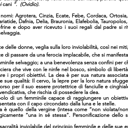
i 
cani
 “.  (Ovidio). 
 nomi: Agrotera, Cinzia, Ecate, Febe, Cordaca, Ortosia, O
 Cariatide, Dafnia, Delia, Brauronia, Elafebolia, Tauropol
ofrine e dopo aver ricevuto i suoi regali dal padre si rit
selvaggia. 
 delle donne, veglia sulla loro inviolabilità, così nei mit
di passare da una ferocia implacabile, che si manifesta
emminile selvaggio; a una benevolenza senza confini per ch
iera che vive con le ninfe nel bosco, simbolo di libertà,
re i propri obiettivi. La dea è per sua natura associata
le sue qualità: Il cervo, la lepre per la loro natura sfugge
l’orso per il suo essere protettrice di fanciulle e cinghial
 vendicativa, che rischia di possedere la dea. 
bolo di un femminile capace di raggiungere un obiettiv
ntata con il capo circondato dalla luna e le stelle.
a è quello della vergine (intesa come “non violata/non i
icamente “una in sé stessa”. Personificazione dello sp
sacralità inviolabile del principio femminile e delle sue e