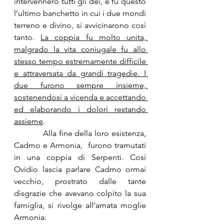
intervennero tutti gli dei, e fu questo 
l’ultimo banchetto in cui i due mondi 
terreno e divino, si avvicinarono così 
tanto. 
La coppia fu molto unita, 
malgrado la vita coniugale fu allo 
stesso tempo estremamente difficile 
e attraversata da grandi tragedie. I 
due furono sempre insieme, 
sostenendosi a vicenda e accettando 
ed elaborando i dolori restando 
assieme
. 
            Alla fine della loro esistenza, 
Cadmo e Armonia,  furono tramutati 
in una coppia di Serpenti. Così 
Ovidio lascia parlare Cadmo ormai 
vecchio, prostrato dalle tante 
disgrazie che avevano colpito la sua 
famiglia, si rivolge all’amata moglie 
Armonia: