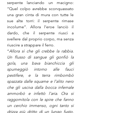
serpente lanciando un macigno: 
“Quel colpo avrebbe sconquassato 
una gran cinta di mura con tutte le 
sue alte torri: il serpente rimase 
incolume”. Allora l’eroe lanciò il 
dardo, che il serpente riuscì a 
svellere dal proprio corpo, ma senza 
riuscire a strappare il ferro.
“
Allora sì che gli crebbe la rabbia. 
Un flusso di sangue gli gonfiò la 
gola, una bava bianchiccia gli 
spumeggiò intorno alle fauci 
pestifere, e la terra rimbombò 
spazzata dalle squame e l’alito nero 
che gli usciva dalla bocca infernale 
ammorbò e infettò l’aria. Ora si 
raggomitola con le spire che fanno 
un cerchio immenso, ogni tanto si 
drizza più dritto di un lungo fusto, 