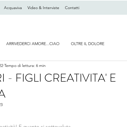
Acquaviva
Video & Interviste
Contatti
ARRIVEDERCI AMORE...CIAO
OLTRE IL DOLORE
22
Tempo di lettura: 6 min
 - FIGLI CREATIVITA' E
A
23
reatività! E quanto si sottovaluta…… 