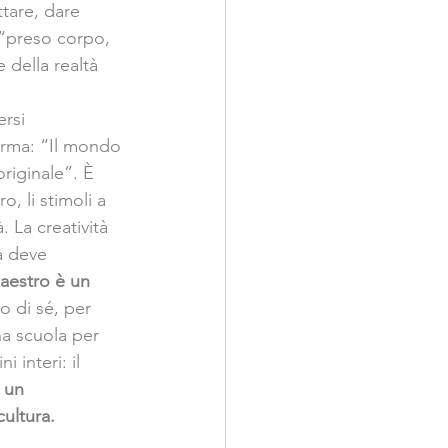
ttare, dare 
 “preso corpo, 
 della realtà 
rsi 
erma: “Il mondo 
riginale”. È 
, li stimoli a 
 La creatività 
a deve 
aestro è un 
o di sé, per 
na scuola per 
 interi: il 
 un 
ultura. 