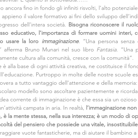
ncora fino in fondo gli infiniti risvolti, l’alto potenziale
ppieno il valore formativo ai fini dello sviluppo dell’indi
ogresso dell’intera società. 
Bisogna riconoscere il ruolo 
esso educativo, l’importanza di formare uomini interi, c
o usare la loro 
immaginazione
. “Una persona senza cr
 afferma Bruno Munari nel suo libro 
Fantasia
. “Una p
mente cultura alla comunità, cresce con la comunità”.
è alla base di ogni attività creativa, ne costituisce il f
ell’educazione. Purtroppo in molte delle nostre scuole e
overa a tutto vantaggio dell’attenzione e della memoria: 
o scolaro modello sono ascoltare pazientemente e ricorda
dea corrente di immaginazione è che essa sia un ozioso
’attività campata in aria. In realtà, 
l’immaginazione non 
, è la mente stessa, nella sua interezza; è un modo di op
oltà del pensiero che possiede una vitale, insostituibile
coraggiare vuote fantasticherie, ma di aiutare il bambino a 