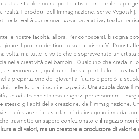
 aiuta a stabilire un rapporto attivo con il reale, a proge
a realtà. I prodotti dell’immaginazione, scrive Vygotskij,
ti nella realtà come una nuova forza attiva, trasformatrice
utte le nostre facoltà, allora. Per conoscersi, bisogna pote
nare il proprio destino. In suo aforisma M. Proust aff
a volta, ma tutte le volte che è sopravvenuto un artista o
cia nella creatività dei bambini. Qualcuno che creda in loro
 a sperimentare, qualcuno che supporti la loro creatività.
nella preparazione dei giovani al futuro e perciò la scuol
idui, nelle loro attitudini e capacità. 
Una scuola dove il m
tà, 
un adulto che sta con i ragazzi per esprimere il megli
e stesso gli abiti della creazione, dell’immaginazione. U
i si può stare né da scolari né da insegnanti ma da uomini
che trasmette un sapere confezionato e 
il ragazzo non è
ura e di valori, ma un creatore e produttore di valori e c