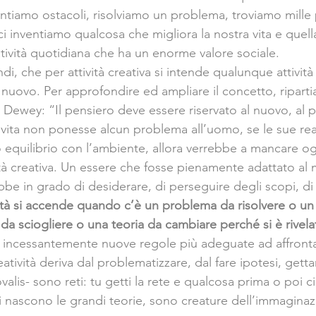
ntiamo ostacoli, risolviamo un problema, troviamo mille 
i inventiamo qualcosa che migliora la nostra vita e quella 
tività quotidiana che ha un enorme valore sociale.
di, che per attività creativa si intende qualunque attivit
nuovo. Per approfondire ed ampliare il concetto, ripart
 Dewey: “Il pensiero deve essere riservato al nuovo, al pr
 vita non ponesse alcun problema all’uomo, se le sue rea
o equilibrio con l’ambiente, allora verrebbe a mancare o
vità creativa. Un essere che fosse pienamente adattato a
be in grado di desiderare, di perseguire degli scopi, di
vità si accende quando c’è un problema da risolvere o un
da sciogliere o una teoria da cambiare perché si è rivela
re incessantemente nuove regole più adeguate ad affrontar
tività deriva dal problematizzare, dal fare ipotesi, gettar
valis- sono reti: tu getti la rete e qualcosa prima o poi ci 
ui nascono le grandi teorie, sono creature dell’immaginaz