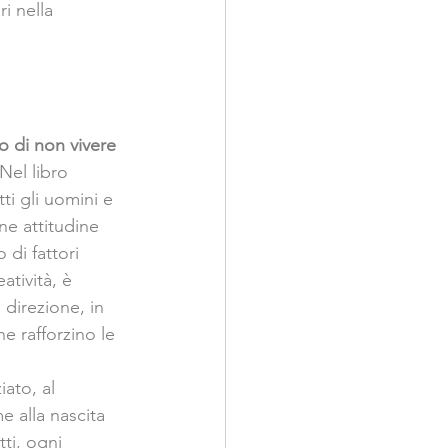
i nella 
o di non vivere 
 Nel libro 
tti gli uomini e 
une attitudine 
 di fattori 
tività, è 
 direzione, in 
e rafforzino le 
ato, al 
 alla nascita 
ti, ogni 