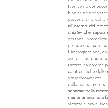
Non se ne conoscono a
Non se ne riconosce a
personalità e del pr
all’interno del proc
creativi
 che sappian
persona incompleta”
prende e dà continua
L’immaginazione, che 
avere il suo posto n
trattata da parente p
caratteristiche dell
scrupolosamente. L’i
della nostra mente, un
separata della mente
mente umana, una fac
si tratta allora di in