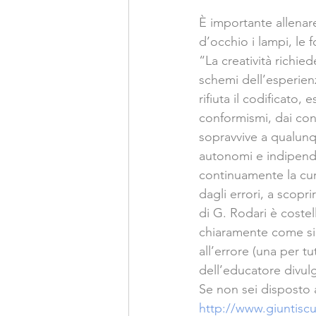
È importante allenare
d’occhio i lampi, le fo
“La creatività richie
schemi dell’esperienz
rifiuta il codificato, 
conformismi, dai con
sopravvive a qualunq
autonomi e indipende
continuamente la curi
dagli errori, a scopri
di G. Rodari è costel
chiaramente come sia 
all’errore (una per tut
dell’educatore divul
Se non sei disposto a
http://www.giuntiscu