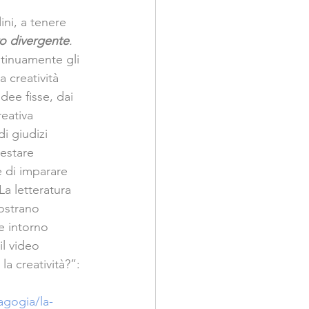
ni, a tenere 
o divergente
.
ntinuamente gli 
 creatività 
idee fisse, dai 
eativa 
i giudizi 
estare 
e di imparare 
La letteratura 
mostrano 
e intorno 
il video 
a creatività?”: 
agogia/la-