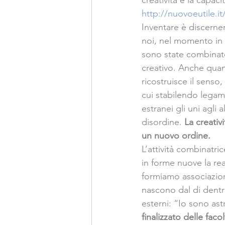
creatività è la capac
http://nuovoeutile.it
Inventare è discerner
noi, nel momento in 
sono state combinate
creativo. Anche quan
ricostruisce il senso
cui stabilendo legami
estranei gli uni agli
disordine. 
La creativi
un nuovo ordine.
L’attività combinatrice
in forme nuove la real
formiamo associazion
nascono dal di dentr
esterni: “Io sono ast
finalizzato delle fac