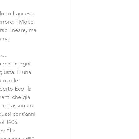
ologo francese 
errore: “Molte 
rso lineare, ma 
 una 
ose 
erve in ogni 
iusta. È una 
uovo le 
berto Eco, 
la 
menti che già 
ni ed assumere 
uasi cent’anni 
el 1906. 
e: “La 