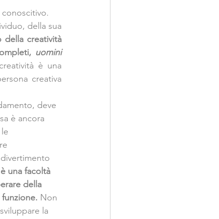
 conoscitivo. 
viduo, della sua 
della creatività 
ompleti, 
uomini 
eatività è una 
ersona creativa 
ondamento, deve 
ssa è ancora 
le 
re 
 divertimento 
è una facoltà 
erare della 
 funzione. 
Non 
sviluppare la 