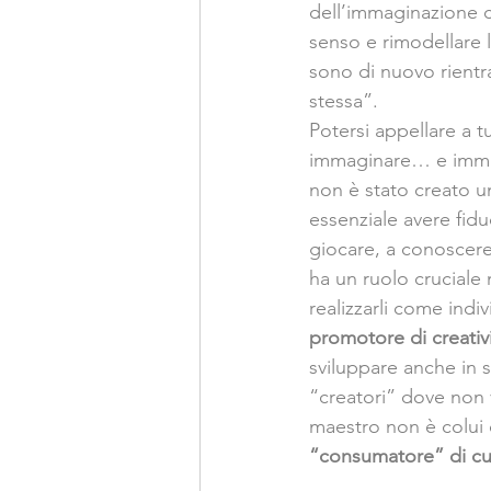
dell’immaginazione ci
senso e rimodellare l
sono di nuovo rientra
stessa”.
Potersi appellare a t
immaginare… e immagi
non è stato creato un
essenziale avere fidu
giocare, a conoscere,
ha un ruolo cruciale 
realizzarli come indiv
promotore di creativi
sviluppare anche in s
“creatori” dove non v
maestro non è colui 
“consumatore” di cult