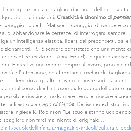
 l’immaginazione a deragliare dai binari delle consuetudi
lgorazioni, le intuizioni. 
Creatività è sinonimo di 
pensier
de coraggio” dice H. Matisse, il coraggio  di rompere co
a, di abbandonare le certezze, di interrogarsi sempre. La
esige un’intelligenza elastica, libera dai preconcetti, dalle 
dizionamenti. “Si è sempre constatato che una mente cr
ue tipo di educazione” (Anna Freud), in quanto capace d
nti. È creativa una mente sempre al lavoro, pronta a rid
osità e l’attenzione, ad affrontare il rischio di sbagliare 
re problemi dove gli altri trovano risposte soddisfacenti. 
lata in tal senso di infiniti esempi; le opere dell’autore 
possibile riuscire a trasformare l’errore, riuscire a crear
te: la filastrocca 
L’ago di Garda
). Bellissimo ed istruttivo 
gatore inglese K. Robinson “Le scuole stanno uccidendo l
 sbagliare non farai mai niente di originale…   
ola.it/scuoladellinfanzia/magazine/articoli/cultura-e-ped