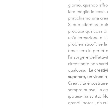
giorno, quando affro
fare meglio le cose, c
pratichiamo una crea
Si può affermare quin
produca qualcosa di 
un’affermazione di J.
problematico”: se la
tenessero in perfett
l’insorgere dell’atti
circostante non sareb
qualcosa. 
 La creati
superare, un vincolo 
Creatività è costrui
sempre nuova. La crea
ipotesi- ha scritto No
grandi ipotesi, da c