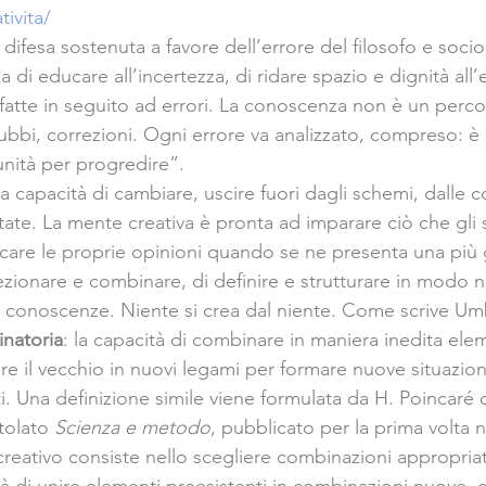
tivita/
 difesa sostenuta a favore dell’errore del filosofo e soci
a di educare all’incertezza, di ridare spazio e dignità all’
fatte in seguito ad errori. La conoscenza non è un perco
dubbi, correzioni. Ogni errore va analizzato, compreso: è
unità per progredire”.
a capacità di cambiare, uscire fuori dagli schemi, dalle c
e. La mente creativa è pronta ad imparare ciò che gli s
care le proprie opinioni quando se ne presenta una più g
zionare e combinare, di definire e strutturare in modo n
 conoscenze. Niente si crea dal niente. Come scrive Um
inatoria
: la capacità di combinare in maniera inedita ele
re il vecchio in nuovi legami per formare nuove situazio
 Una definizione simile viene formulata da H. Poincaré q
tolato 
Scienza e metodo
, pubblicato per la prima volta n
creativo consiste nello scegliere combinazioni appropriat