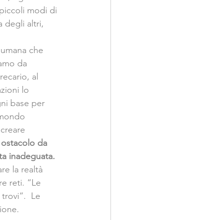
piccoli modi di 
degli altri, 
à umana che 
iamo da 
ecario, al 
zioni lo 
gni base per 
l mondo 
 creare 
 ostacolo da 
ta inadeguata. 
e la realtà 
e reti. “Le 
trovi”.  Le 
ione.