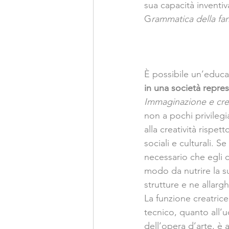
sua capacità inventi
G
rammatica della fan
È possibile un’educaz
in una società repres
Immaginazione e creati
non a pochi privilegia
alla creatività rispet
sociali e culturali. 
necessario che egli c
modo da nutrire la s
strutture e ne allargh
La funzione creatric
tecnico, quanto all’
dell’opera d’arte, è 