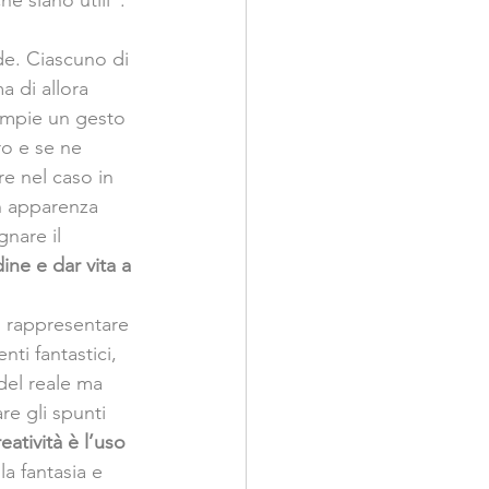
e siano utili”. 
de. Ciascuno di 
 di allora 
ompie un gesto 
o e se ne 
e nel caso in 
in apparenza 
nare il 
dine e dar vita a 
 rappresentare 
ti fantastici, 
el reale ma 
e gli spunti 
reatività è l’uso 
lla fantasia e 