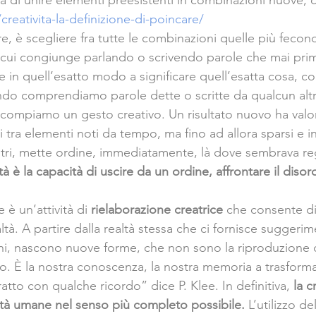
ità di unire elementi preesistenti in combinazioni nuove, ch
/creativita-la-definizione-di-poincare/
e, è scegliere fra tutte le combinazioni quelle più fecon
cui congiunge parlando o scrivendo parole che mai prima
 in quell’esatto modo a significare quell’esatta cosa, c
do comprendiamo parole dette o scritte da qualcun altr
, compiamo un gesto creativo. Un risultato nuovo ha valor
 tra elementi noti da tempo, ma fino ad allora sparsi e 
 altri, mette ordine, immediatamente, là dove sembrava reg
tà è la capacità di uscire da un ordine, affrontare il disor
 è un’attività di 
rielaborazione creatrice 
che consente di
tà. A partire dalla realtà stessa che ci fornisce suggerimen
i, nascono nuove forme, che non sono la riproduzione d
o. È la nostra conoscenza, la nostra memoria a trasformar
ratto con qualche ricordo” dice P. Klee. In definitiva, 
la c
oltà umane nel senso più completo possibile.
 L’utilizzo de