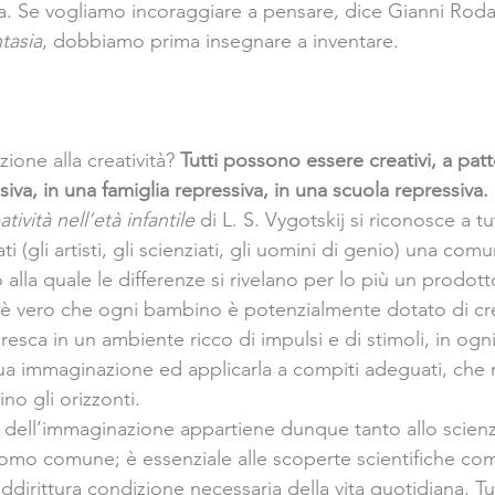
va. Se vogliamo incoraggiare a pensare, dice Gianni Rodar
tasia
, dobbiamo prima insegnare a inventare.
ione alla creatività? 
Tutti possono essere creativi, a patt
siva, in una famiglia repressiva, in una scuola repressiva.
vità nell’età infantile 
di L. S. Vygotskij si riconosce a tu
ti (gli artisti, gli scienziati, gli uomini di genio) una com
to alla quale le differenze si rivelano per lo più un prodotto
Se è vero che ogni bambino è potenzialmente dotato di crea
resca in un ambiente ricco di impulsi e di stimoli, in ogni
ua immaginazione ed applicarla a compiti adeguati, che n
ino gli orizzonti.
e dell’immaginazione appartiene dunque tanto allo scienzi
uomo comune; è essenziale alle scoperte scientifiche come
addirittura condizione necessaria della vita quotidiana. Tut