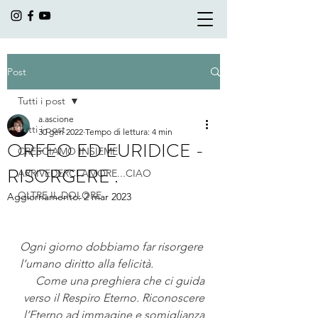
Post
Tutti i post
a.ascione
Tutti i post
30 gen 2022
Tempo di lettura: 4 min
ORFEO ED EURIDICE -
CRESCIAMO INSIEME
RISORGERE .
ARRIVEDERCI AMORE...CIAO
OLTRE IL DOLORE
Aggiornamento:
2 mar 2023
Ogni giorno dobbiamo far risorgere 
l’umano diritto alla felicità.
Come una preghiera che ci guida 
verso il Respiro Eterno. Riconoscere 
l’Eterno ad immagine e somiglianza 