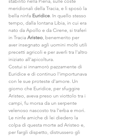
stabilito nella Pieria, sulle coste 
meridionali della Tracia, e lì sposò la 
bella ninfa
 Euridice
. In quello stesso 
tempo, dalla lontana Libia, in cui era 
nato da Apollo e da Cirene, si traferì 
in Tracia 
Aristeo
, benemerito per 
aver insegnato agli uomini molti utili 
precetti agricoli e per averli tra l'altro 
iniziato all'apicoltura.
Costui si innamorò pazzamente di 
Euridice e di continuo l'importunava 
con le sue proteste d'amore. Un 
giorno che Euridice, per sfuggire 
Aristeo, aveva preso un viottolo tra i 
campi, fu morsa da un serpente 
velenoso nascosto tra l'erba e morì. 
Le ninfe amiche di lei diedero la 
colpa di questa morte ad Aristeo e, 
per fargli dispetto, distrussero gli 