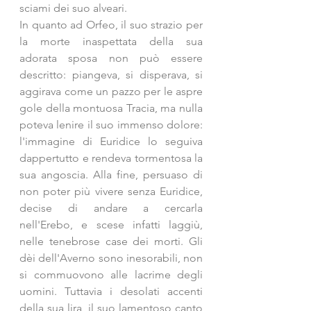
sciami dei suo alveari.
In quanto ad Orfeo, il suo strazio per 
la morte inaspettata della sua 
adorata sposa non può essere 
descritto: piangeva, si disperava, si 
aggirava come un pazzo per le aspre 
gole della montuosa Tracia, ma nulla 
poteva lenire il suo immenso dolore: 
l'immagine di Euridice lo seguiva 
dappertutto e rendeva tormentosa la 
sua angoscia. Alla fine, persuaso di 
non poter più vivere senza Euridice, 
decise di andare a cercarla 
nell'Erebo, e scese infatti laggiù, 
nelle tenebrose case dei morti. Gli 
dèi dell'Averno sono inesorabili, non 
si commuovono alle lacrime degli 
uomini. Tuttavia i desolati accenti 
della sua lira, il suo lamentoso canto 