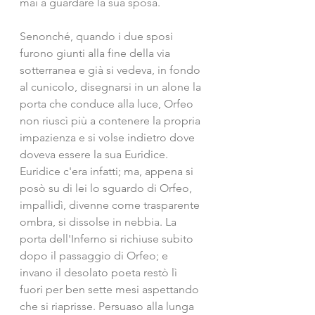
mai a guardare la sua sposa.
Senonché, quando i due sposi 
furono giunti alla fine della via 
sotterranea e già si vedeva, in fondo 
al cunicolo, disegnarsi in un alone la 
porta che conduce alla luce, Orfeo 
non riuscì più a contenere la propria 
impazienza e si volse indietro dove 
doveva essere la sua Euridice. 
Euridice c'era infatti; ma, appena si 
posò su di lei lo sguardo di Orfeo, 
impallidì, divenne come trasparente 
ombra, si dissolse in nebbia. La 
porta dell'Inferno si richiuse subito 
dopo il passaggio di Orfeo; e 
invano il desolato poeta restò lì 
fuori per ben sette mesi aspettando 
che si riaprisse. Persuaso alla lunga 