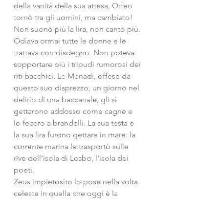
della vanità della sua attesa, Orfeo 
tornò tra gli uomini, ma cambiato! 
Non suonò più la lira, non cantò più. 
Odiava ormai tutte le donne e le 
trattava con disdegno. Non poteva 
sopportare più i tripudi rumorosi dei 
riti bacchici. Le Menadi, offese da 
questo suo disprezzo, un giorno nel 
delirio di una baccanale, gli si 
gettarono addosso come cagne e 
lo fecero a brandelli. La sua testa e 
la sua lira furono gettare in mare: la 
corrente marina le trasportò sulle 
rive dell'isola di Lesbo, l'isola dei 
poeti.
Zeus impietosito lo pose nella volta 
celeste in quella che oggi è la 
costellazione della Lira. 