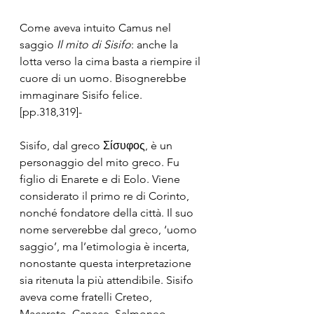
Come aveva intuito Camus nel 
saggio 
Il mito di Sisifo
: anche la 
lotta verso la cima basta a riempire il 
cuore di un uomo. Bisognerebbe 
immaginare Sisifo felice. 
[pp.318,319]-
Sisifo, dal greco Σίσυφος, è un 
personaggio del mito greco. Fu 
figlio di Enarete e di Eolo. Viene 
considerato il primo re di Corinto, 
nonché fondatore della città. Il suo 
nome serverebbe dal greco, ‘uomo 
saggio’, ma l’etimologia è incerta, 
nonostante questa interpretazione 
sia ritenuta la più attendibile. Sisifo 
aveva come fratelli Creteo, 
Macareto, Canace, Salmoneo, 