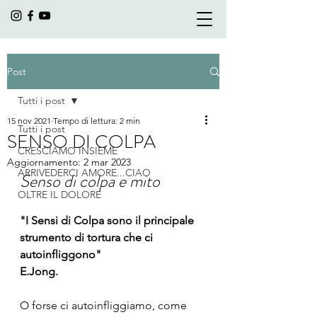
Post
Tutti i post
15 nov 2021
Tempo di lettura: 2 min
Tutti i post
SENSO DI COLPA
CRESCIAMO INSIEME
Aggiornamento:
2 mar 2023
ARRIVEDERCI AMORE...CIAO
Senso di colpa e mito
OLTRE IL DOLORE
"I Sensi di Colpa sono il principale 
strumento di tortura che ci 
autoinfliggono" 
E.Jong. 
O forse ci autoinfliggiamo, come 