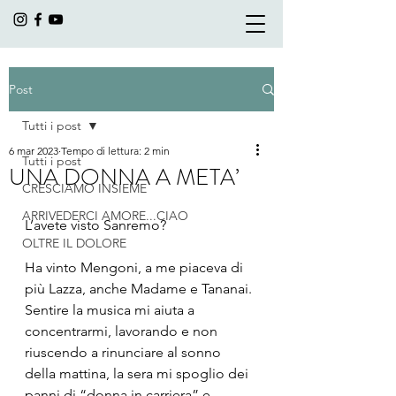
Post
Tutti i post
6 mar 2023
Tempo di lettura: 2 min
Tutti i post
UNA DONNA A META’
CRESCIAMO INSIEME
ARRIVEDERCI AMORE...CIAO
L’avete visto Sanremo?
OLTRE IL DOLORE
Ha vinto Mengoni, a me piaceva di 
più Lazza, anche Madame e Tananai.
Sentire la musica mi aiuta a 
concentrarmi, lavorando e non 
riuscendo a rinunciare al sonno 
della mattina, la sera mi spoglio dei 
panni di “donna in carriera” e 