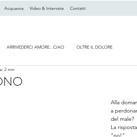
Acquaviva
Video & Interviste
Contatti
ARRIVEDERCI AMORE...CIAO
OLTRE IL DOLORE
a: 2 min
DONO
Alla domand
a perdonare
del male?
La rispost
"no!"