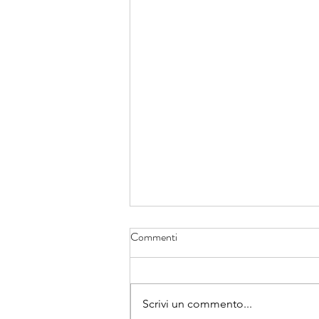
Commenti
Scrivi un commento...
Non ci è dato soffrire