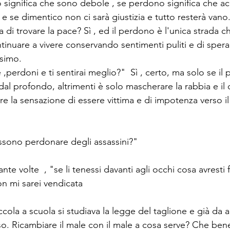
 significa che sono debole , se perdono significa che ac
 se dimentico non ci sarà giustizia e tutto resterà vano
a di trovare la pace? Sì , ed il perdono è l'unica strada ch
tinuare a vivere conservando sentimenti puliti e di speran
ssimo.
e ,perdoni e ti sentirai meglio?"  Sì , certo, ma solo se il
dal profondo, altrimenti è solo mascherare la rabbia e il d
re la sensazione di essere vittima e di impotenza verso il 
ossono perdonare degli assassini?"
te volte  , "se li tenessi davanti agli occhi cosa avresti f
on mi sarei vendicata
cola a scuola si studiava la legge del taglione e già da al
so. Ricambiare il male con il male a cosa serve? Che ben