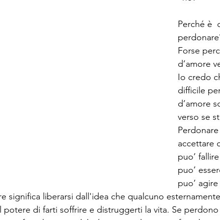
Perché è  co
perdonare
Forse perc
d’amore ver
Io credo ch
difficile p
d’amore so
verso se st
Perdonare 
accettare 
puo’ fallir
puo’ esser
puo’ agire
e significa liberarsi dall'idea che qualcuno esternamente
l potere di farti soffrire e distruggerti la vita. Se perdono