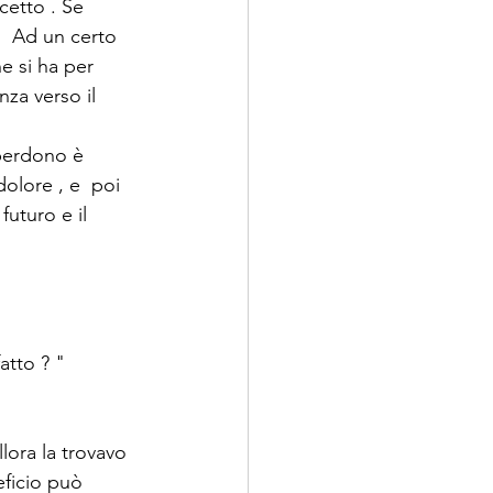
cetto . Se 
.  Ad un certo 
e si ha per 
za verso il 
 perdono è 
olore , e  poi 
futuro e il 
atto ? "
lora la trovavo 
eficio può 