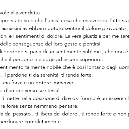
ole alla vendetta .
mpre stato solo che l'unica cosa che mi avrebbe fatto st
 assassini avrebbero potuto sentire il dolore provocato , 
oni e i sentimenti di dolore. La vera giustizia per me sa
 delle conseguenze del loro gesto e pentirsi.
i perdono si parla di un sentimento sublime , che non è p
 che il perdono ti elegge ad essere superiore.
entimento talmente nobile che è cosi lontano dagli uomi
 il perdono ti da serenità, ti rende forte.
e una forza e un potere immenso.
o d’amore verso se stessi! 
 ti mette nella posizione di dire ok l'uomo è un essere 
 agire forse senza nemmeno pensare.
a dal passato , ti libera dal dolore , ti rende forte e non 
 perdonare completamente.