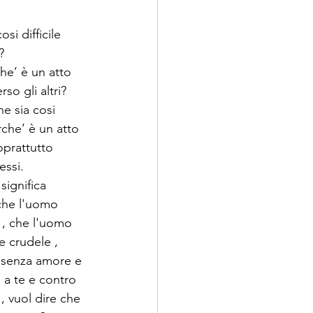
si difficile 
?
he’ è un atto 
so gli altri?
e sia cosi 
erche’ è un atto 
prattutto 
essi.
significa 
che l'uomo 
e , che l'uomo 
e crudele , 
 senza amore e 
 a te e contro 
 , vuol dire che 