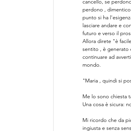
cancello, se perdono
perdono , dimentico e
punto si ha l'esigenz
lasciare andare e con
futuro e verso il pro
Allora direte "è facil
sentito , è generato 
continuare ad avverti
mondo.
"Maria , quindi si p
Me lo sono chiesta tan
Una cosa è sicura: n
Mi ricordo che da pic
ingiusta e senza sen