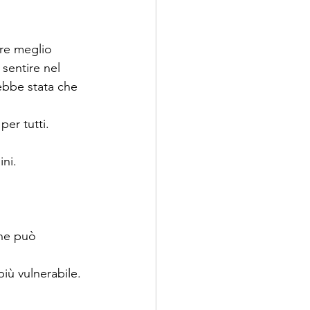
are meglio 
sentire nel 
rebbe stata che 
er tutti.
ni.
che può 
più vulnerabile. 