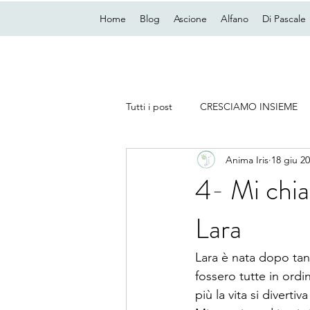
Home
Blog
Ascione
Alfano
Di Pascale
Tutti i post
CRESCIAMO INSIEME
Anima Iris
18 giu 2
4- Mi chi
Lara
Lara è nata dopo tan
fossero tutte in ord
più la vita si divertiv