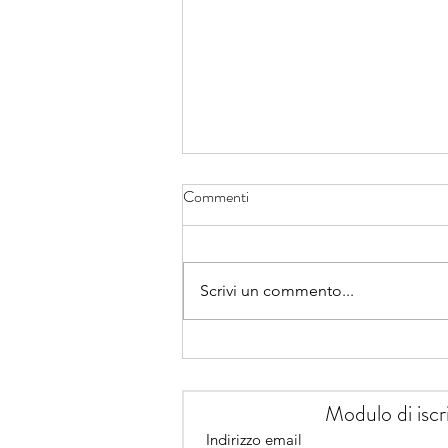
Mamma Arcobaleno
Commenti
Sono Sonia e sono mamma di un
bellissimo bimbo di 4 anni… un
bimbo arcobaleno. Per chi non lo
Scrivi un commento...
sapesse, i bimbi arcobaleno sono
quelli nati dopo un aborto
spontaneo. In realtà anche io
sono stata una b
Modulo di iscr