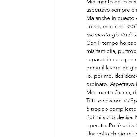
Mio marito ed io ci 
aspettavo sempre ch
Ma anche in questo ca
Lo so, mi direte:
<<Fr
momento giusto è u
Con il tempo ho capi
mia famiglia, purtro
separati in casa pe
perso il lavoro da g
Io, per me, desidera
ordinato. Aspettavo 
Mio marito Gianni, d
Tutti dicevano: <<Sp
è troppo complicat
Poi mi sono decisa. 
operato. Poi è arriva
Una volta che io mi e