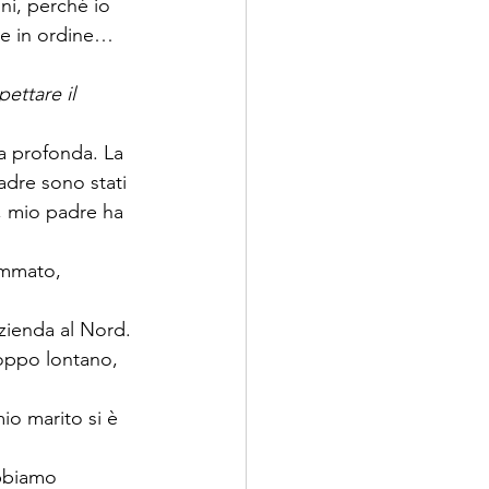
ni, perché io 
te in ordine…
ttare il 
a profonda. La 
dre sono stati 
, mio padre ha 
ammato, 
zienda al Nord. 
oppo lontano, 
o marito si è 
abbiamo 