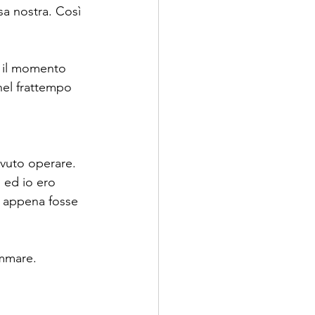
a nostra. Così 
e il momento 
nel frattempo 
ovuto operare.
, ed io ero 
, appena fosse 
ammare.