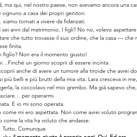
, ma qui, nel nostro paese, non avevamo ancora una cas
e ognuno a casa dei propri genitori.
siamo tornati a vivere da fidanzati.
 sei anni dal matrimonio. I figli? No no, volevo aspettar
tare che tutto trovasse il suo ordine, che la casa — che 
e finita.
 figlio? Non era il momento giusto!
ni…Finché un giorno scoprii di essere incinta.
scoprii anche di avere un tumore alla tiroide che avrei d
 più belli e più brutti della mia vita. Lara cresceva in me
ggerla, la coccolavo nel mio grembo. Ma già sapevo che
lasciare… per operarmi.
 nata. E io mi sono operata.
o come mi ero aspettata. Non come avrei voluto progr
o come la vita ha voluto che andasse.
. Tutto. Comunque.