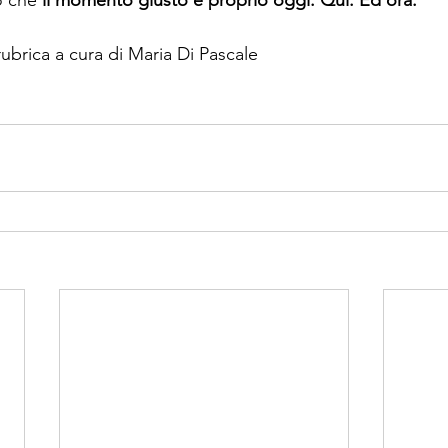
 che 
il momento giusto è proprio oggi. Qui. Ed ora.
rubrica a cura di Maria Di Pascale