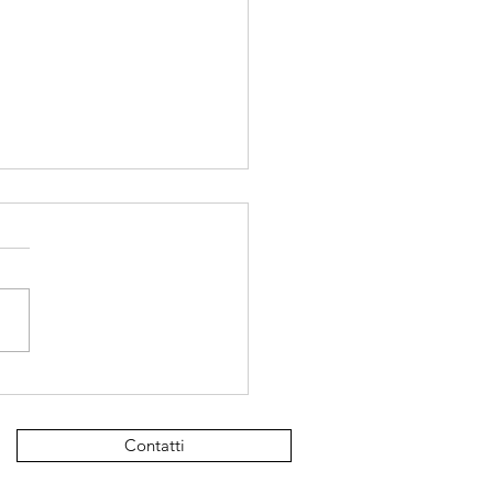
no Carla! Ero Carmine!
 anni '70 non era come
 essere gay era un tabù, una
tia, una vergogna per la
ivo da uomo,
evo da...
Contatti