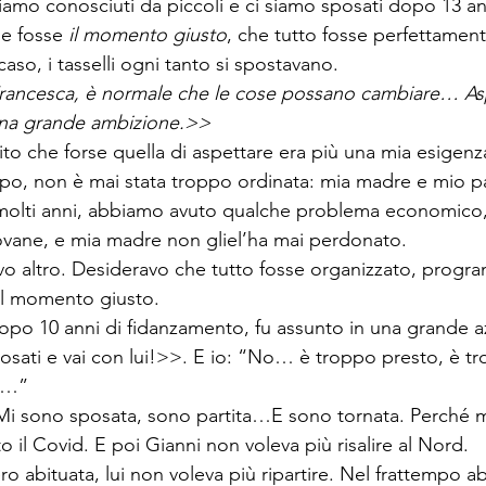
siamo conosciuti da piccoli e ci siamo sposati dopo 13 an
e fosse 
il momento giusto
, che tutto fosse perfettamen
so, i tasselli ogni tanto si spostavano.
ancesca, è normale che le cose possano cambiare… Aspe
na grande ambizione.>>
to che forse quella di aspettare era più una mia esigenz
ppo, non è mai stata troppo ordinata: mia madre e mio pa
r molti anni, abbiamo avuto qualche problema economico
iovane, e mia madre non gliel’ha mai perdonato.
vo altro. Desideravo che tutto fosse organizzato, progr
il momento giusto.
opo 10 anni di fidanzamento, fu assunto in una grande a
osati e vai con lui!>>. E io: “No… è troppo presto, è tr
o…”
Mi sono sposata, sono partita…E sono tornata. Perché mi
to il Covid. E poi Gianni non voleva più risalire al Nord.
ro abituata, lui non voleva più ripartire. Nel frattempo 