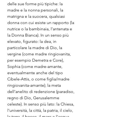
delle sue forme più tipiche: la 
madre e la nonna personali, la 
matrigna e la suocera, qualsiasi 
donna con cui esiste un rapporto (la 
nutrice o la bambinaia, l’antenata e 
la Donna Bianca). In un senso più 
elevato, figurato: la dea, in 
particolare la madre di Dio, la 
vergine (come madre ringiovanita, 
per esempio Demetra e Core), 
Sophia (come madre-amante, 
eventualmente anche del tipo 
Cibele-Attis, o come figlia/madre 
ringiovanita-amante); la meta 
dell’anelito di redenzione (paradiso, 
regno di Dio, Gerusalemme 
celeste). In senso più lato: la Chiesa, 
l’università, la città, la patria, il cielo, 
la terra, il bosco, il mare e l’acqua 