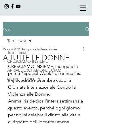
Post
Tutti i post
22 nov 2021
Tempo di lettura: 2 min
Tutti i post
A TUTTE LE DONNE
CRESCIAMO INSIEME
CRESCIAMO INSIEME, inaugura la 
ARRIVEDERCI AMORE...CIAO
prima "Special Week" di Anima Iris. 
OLTRE IL DOLORE
Il giovedì 25 novembre cade la 
Giornata Internazionale Contro la 
Violenza alle Donne.
Anima Iris dedica l'intera settimana a 
questo evento, perché ogni giorno 
per noi si celebra il diritto alla vita e 
al rispetto dell'identità umana. 