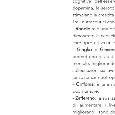
cognitive dell'ess
dopamina, la seroton
stimolano la crescita
Tra i nutraceutici co
- 
Rhodiola
: è una de
dimostrato la capacit
cardioprotettiva util
- 
Gingko
 e 
Ginsen
permettono di adatta
mentale, migliorando
sollecitazioni sia lav
Le sostanze nootropi
- 
Griffonia: 
è una ri
buon umore.
- 
Zafferano
: la sua a
di aumentare i liv
migliorano il tono d