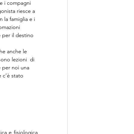
re i compagni 
onista riesce a 
n la famiglia e i 
nomazioni 
 per il destino 
he anche le 
ono lezioni  di 
e per noi una 
e c’è stato 
a e fisiologica 