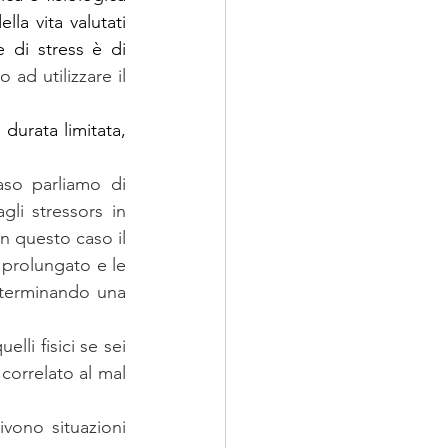
la vita valutati 
 di stress è di 
o ad utilizzare il 
il quale ha una durata limitata, 
Inoltre, differenziamo lo stress positivo da quello negativo, nel primo caso parliamo di 
i stressors in 
in questo caso il 
prolungato e le 
terminando una 
lli fisici se sei 
correlato al mal 
vono situazioni 