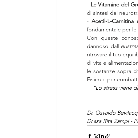
- 
Le Vitamine del Gr
di sintesi dei neurotr
- 
Acetil-L-Carnitina 
fondamentale per le n
Con queste conosce
dannoso dall’
eustre
ritrovare il tuo equi
di vita e alimentazio
le sostanze sopra c
Fisico e per combatte
“Lo stress viene da
Dr. Osvaldo Bevilacq
Dr.ssa Rita Zampi - P