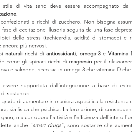
tile di vita sano deve essere accompagnato da un
tazione
.
i confezionati e ricchi di zucchero. Non bisogna assu
fase di eccitazione illusoria seguita da una fase depres
pici dello stress (tachicardia, acidità di stomaco) e rid
e ancora più nervosi.
bi 
naturali
 ricchi di 
antiossidanti
, 
omega-3
 e 
Vitamina 
de come gli spinaci ricchi di 
magnesio
 per il rilassame
uova e salmone, ricco sia in omega-3 che vitamina D che 
 essere supportata dall’integrazione a base di estratt
di sostanze:
tura, sia fisica che psichica. La loro azione, di conseguen
ano, ma corrobora l'attività e l'efficienza dell'intero l'
dette anche “
smart drugs
”, sono sostanze che aumenta