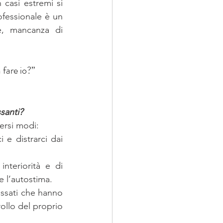
casi estremi si 
fessionale è un 
, mancanza di 
 fare io?
”
santi?
versi modi:
 e distrarci dai 
 con esercizi che favoriscano la conoscenza della propria interiorità e di 
e l’autostima.
essati che hanno 
ollo del proprio 