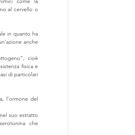
himici come la 
o al cervello o 
ale in quanto ha 
 un’azione anche 
ttogeno”, cioè 
stenza fisica e 
 di particolari 
a, l’ormone del 
nel suo estratto 
serotonina che 