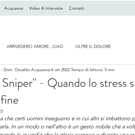
Acquaviva
Video & Interviste
Contatti
ARRIVEDERCI AMORE...CIAO
OLTRE IL DOLORE
 - Dott. Osvaldo Acquaviva
6 ott 2022
Tempo di lettura: 5 min
Sniper" - Quando lo stress su
fine
23
a che certi uomini inseguono e in cui altri si imbattono 
varla. In un modo o nell'altro è un gesto nobile che a volt
manda è: quand'è che la gloria svanisce e diventa una cro