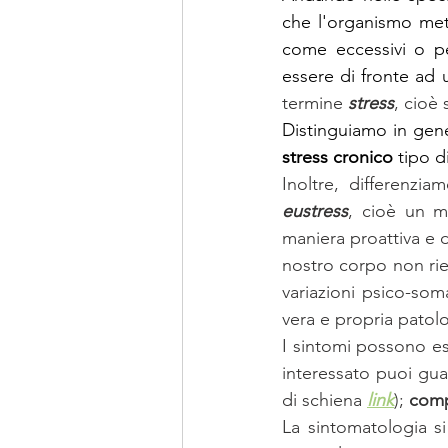
che l'organismo mette
come eccessivi o pe
essere di fronte ad 
termine 
stress
, cioè 
Distinguiamo in gene
stress cronico 
tipo d
eustress
, cioè un m
maniera proattiva e d
nostro corpo non rie
variazioni psico-so
vera e propria patolo
I sintomi possono ess
interessato puoi guar
di schiena 
link
); 
comp
La sintomatologia si