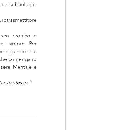
essi fisiologici 
rotrasmettitore 
ess cronico e 
 i sintomi. Per 
orreggendo stile 
i che contengano 
ssere Mentale e 
tanze
 stesse.”