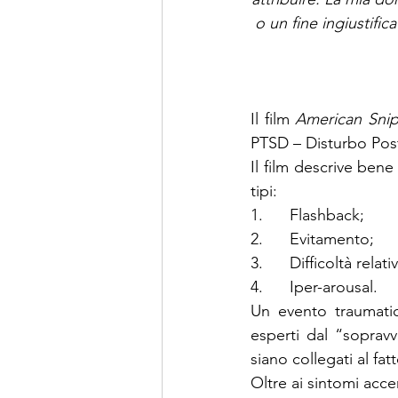
o un fine ingiustifi
Il film 
American Snip
PTSD – Disturbo Post
Il film descrive ben
tipi:
1.      
Flashback;
2.      
Evitamento;
3.      
Difficoltà relat
4.      
Iper-arousal.
Un evento traumatic
esperti dal “sopravv
siano collegati al fat
Oltre ai sintomi accen