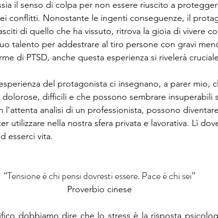
ssia il senso di colpa per non essere riuscito a protegge
i conflitti. Nonostante le ingenti conseguenze, il protag
 lasciti di quello che ha vissuto, ritrova la gioia di vivere co
 il suo talento per addestrare al tiro persone con gravi me
orme di PTSD, anche questa esperienza si rivelerà cruciale
esperienza del protagonista ci insegnano, a parer mio, c
ù dolorose, difficili e che possono sembrare insuperabili s
on l’attenta analisi di un professionista, possono diventar
r utilizzare nella nostra sfera privata e lavorativa. Lì dov
 esserci vita.
“Tensione è chi pensi dovresti essere. Pace è chi sei
”
Proverbio cinese
ico dobbiamo dire che lo stress è la risposta psicologic