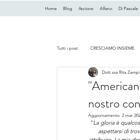
Home
Blog
Ascione
Alfano
Di Pascale
Tutti i post
CRESCIAMO INSIEME
Dott.ssa Rita Zampi
"American 
nostro con
Aggiornamento:
2 mar 20
"
La gloria è qualcos
aspettarsi di tro
attribuire. La mia do