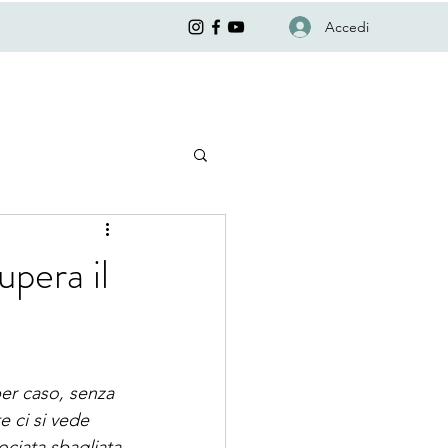
Accedi
pera il
per caso, senza 
e ci si vede 
ciata sbagliata 