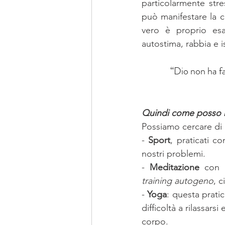
particolarmente stre
può manifestare la 
vero è proprio esa
autostima, rabbia e 
“
Dio non ha fa
Quindi come posso mig
Possiamo cercare di m
- 
Sport
, praticati co
nostri problemi.
- 
Meditazione
training autogeno
, 
- 
Yoga
: questa prati
difficoltà a rilassar
corpo.