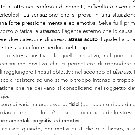
 in atto nei confronti di compiti, difficoltà o eventi del
ricolosi. La sensazione che si prova in una situazione
una forte pressione mentale ed emotiva. S
elye fu il prim
sforzo o fatica, e 
stressor
, l’agente esterno che lo causa.
re due categorie di stress: 
stress acuto 
i stress la cui fonte perdura nel tempo. 
eccanismo positivo che ci permettere di rispondere agl
i raggiungere i nostri obiettivi; nel secondo di 
distress
, 
sce a resistere ad uno stimolo troppo intenso o troppo 
matiche che ne derivano si consolidano nel soggetto de
gia.
ere di varia natura, ovvero: 
fisici
 (per quanto riguarda que
dare il reel del dott. Aurioso in cui ci parla dello stress 
ortamentali
; 
cognitivi
 ed 
emotivi.
 acuisce quando, per motivi di studio o di lavoro, si vi