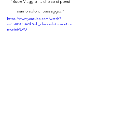
“Buon Viaggio … che se ci pensi 
siamo solo di passaggio.”
https://www.youtube.com/watch?
v=1pRPXIC4Vtk&ab_channel=CesareCre
moniniVEVO
Contatti:
3491656461
r.zampi@animairis.it
Centro Anima Iris, Pompei (NA), Via 
Anastasio Rossi, 14