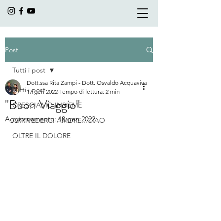
Post
Tutti i post
Dott.ssa Rita Zampi - Dott. Osvaldo Acquaviva
Tutti i post
17 gen 2022
Tempo di lettura: 2 min
"Buon Viaggio"
CRESCIAMO INSIEME
Aggiornamento:
18 gen 2022
ARRIVEDERCI AMORE...CIAO
OLTRE IL DOLORE