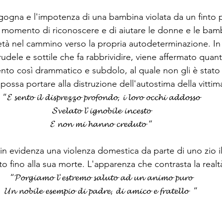
rgogna e l'impotenza di una bambina violata da un finto 
 il momento di riconoscere e di aiutare le donne e le ba
ietà nel cammino verso la propria autodeterminazione. I
udele e sottile che fa rabbrividire, viene affermato quanto
nto così drammatico e subdolo, al quale non gli è stato 
possa portare alla distruzione dell'autostima della vittim
“𝓔 𝓼𝓮𝓷𝓽𝓸 𝓲𝓵 𝓭𝓲𝓼𝓹𝓻𝓮𝔃𝔃𝓸 𝓹𝓻𝓸𝓯𝓸𝓷𝓭𝓸, 𝓲 𝓵𝓸𝓻𝓸 𝓸𝓬𝓬𝓱𝓲 𝓪𝓭𝓭𝓸𝓼𝓼𝓸
𝓢𝓿𝓮𝓵𝓪𝓽𝓸 𝓵'𝓲𝓰𝓷𝓸𝓫𝓲𝓵𝓮 𝓲𝓷𝓬𝓮𝓼𝓽𝓸
𝓔 𝓷𝓸𝓷 𝓶𝓲 𝓱𝓪𝓷𝓷𝓸 𝓬𝓻𝓮𝓭𝓾𝓽𝓸 “
in evidenza una violenza domestica da parte di uno zio il
o fino alla sua morte. L'apparenza che contrasta la realtà
“𝓟𝓸𝓻𝓰𝓲𝓪𝓶𝓸 𝓵'𝓮𝓼𝓽𝓻𝓮𝓶𝓸 𝓼𝓪𝓵𝓾𝓽𝓸 𝓪𝓭 𝓾𝓷 𝓪𝓷𝓲𝓶𝓸 𝓹𝓾𝓻𝓸
𝓤𝓷 𝓷𝓸𝓫𝓲𝓵𝓮 𝓮𝓼𝓮𝓶𝓹𝓲𝓸 𝓭𝓲 𝓹𝓪𝓭𝓻𝓮, 𝓭𝓲 𝓪𝓶𝓲𝓬𝓸 𝓮 𝓯𝓻𝓪𝓽𝓮𝓵𝓵𝓸  “