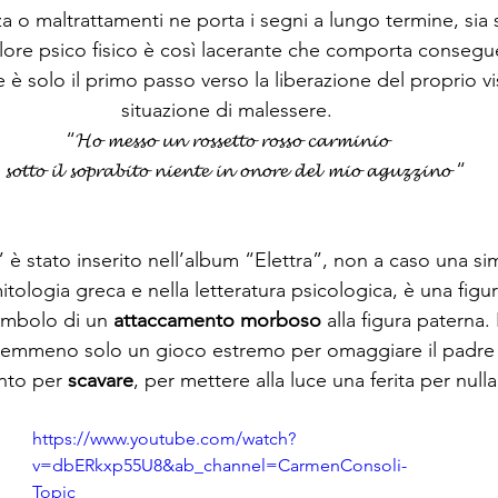
a o maltrattamenti ne porta i segni a lungo termine, sia 
dolore psico fisico è così lacerante che comporta consegue
 è solo il primo passo verso la liberazione del proprio vi
situazione di malessere.
“𝓗𝓸 𝓶𝓮𝓼𝓼𝓸 𝓾𝓷 𝓻𝓸𝓼𝓼𝓮𝓽𝓽𝓸 𝓻𝓸𝓼𝓼𝓸 𝓬𝓪𝓻𝓶𝓲𝓷𝓲𝓸
 𝓼𝓸𝓽𝓽𝓸 𝓲𝓵 𝓼𝓸𝓹𝓻𝓪𝓫𝓲𝓽𝓸 𝓷𝓲𝓮𝓷𝓽𝓮 𝓲𝓷 𝓸𝓷𝓸𝓻𝓮 𝓭𝓮𝓵 𝓶𝓲𝓸 𝓪𝓰𝓾𝔃𝔃𝓲𝓷𝓸 “
 è stato inserito nell’album “Elettra”, non a caso una sim
mitologia greca e nella letteratura psicologica, è una figu
 simbolo di un 
attaccamento morboso 
alla figura paterna. 
 nemmeno solo un gioco estremo per omaggiare il padre
to per 
scavare
, per mettere alla luce una ferita per null
https://www.youtube.com/watch?
v=dbERkxp55U8&ab_channel=CarmenConsoli-
Topic