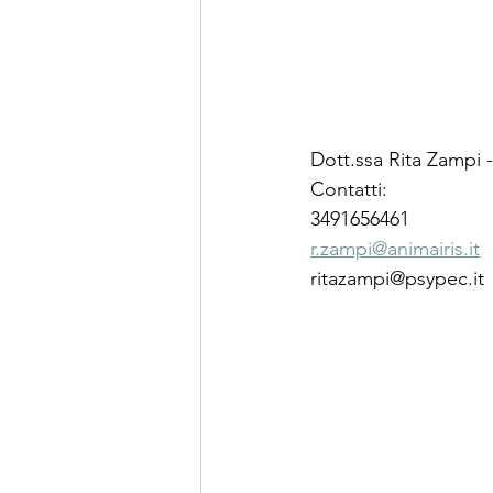
Dott.ssa Rita Zampi 
Contatti:
3491656461
r.zampi@animairis.it
ritazampi@psypec.it