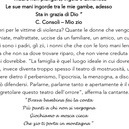
Le sue mani ingorde tra le mie gambe, adesso
Sta in grazia di Dio “
C. Consoli – Mio zio
ri per le vittime di violenza? Quante le donne che veng
hiate, maltrattate, uccise da un familiare, un amico, un c
sono i padri, gli zii, i nonni che che con le loro mani ler
 che non sa dove trovare riparo, che non viene creduta d
i dovrebbe. “La famiglia è quel luogo ideale in cui dov
, invece diventa troppo spesso il teatro di mostruosità, 
e dietro il perbenismo, l'ipocrisia, la menzogna, a disc
ò difendersi. Parlarne, parlarne tanto e apertamente è il
gretolare questo teatro dell'orrore”, afferma la cantante
“𝓑𝓻𝓪𝓿𝓪 𝓫𝓪𝓶𝓫𝓲𝓷𝓪 𝓯𝓪𝓲 𝓵𝓪 𝓬𝓸𝓷𝓽𝓪
𝓟𝓲ù 𝓹𝓾𝓷𝓽𝓲 𝓪 𝓬𝓱𝓲 𝓷𝓸𝓷 𝓼𝓲 𝓿𝓮𝓻𝓰𝓸𝓰𝓷𝓪
𝓖𝓲𝓸𝓬𝓱𝓲𝓪𝓶𝓸 𝓪 𝓶𝓸𝓼𝓬𝓪 𝓬𝓲𝓮𝓬𝓪
𝓒𝓱𝓮 𝔃𝓲𝓸 𝓽𝓲 𝓹𝓸𝓻𝓽𝓪 𝓲𝓷 𝓶𝓸𝓷𝓽𝓪𝓰𝓷𝓪 “