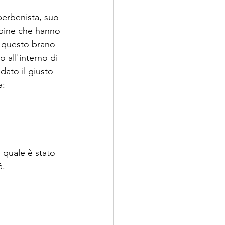
perbenista, suo 
mbine che hanno 
n questo brano 
 all'interno di 
dato il giusto 
a:
 quale è stato 
. 