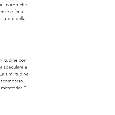
sul corpo che 
nze e ferite 
ssuto e della 
ilitudine con 
ra speculare a 
La similitudine 
 scomparso. 
a metaforica.”