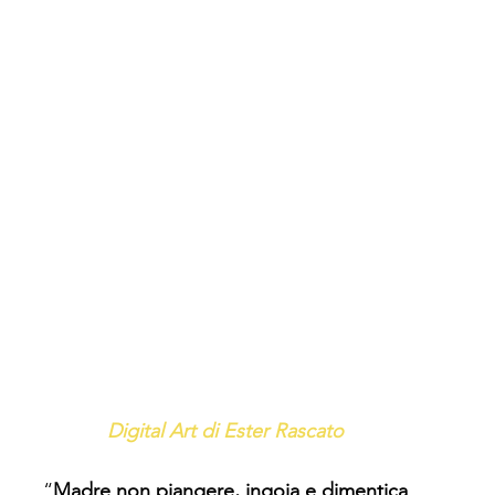
Digital Art di Ester Rascato
“
Madre non piangere, ingoia e dimentica