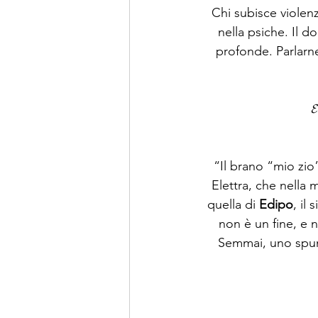
Chi subisce violenz
nella psiche. Il 
profonde. Parlarne
𝓔
“Il brano “mio zio”
Elettra, che nella 
quella di 
Edipo
, il
non è un fine, e
Semmai, uno spun