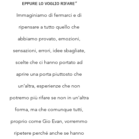
ᴇᴘᴘᴜʀᴇ ʟᴏ ᴠᴏɢʟɪᴏ ʀɪғᴀʀᴇ“
Immaginiamo di fermarci e di 
ripensare a tutto quello che 
abbiamo provato, emozioni, 
sensazioni, errori, idee sbagliate, 
scelte che ci hanno portato ad 
aprire una porta piuttosto che 
un’altra, esperienze che non 
potremo più rifare se non in un'altra 
forma, ma che comunque tutti, 
proprio come Gio Evan, vorremmo 
ripetere perché anche se hanno 