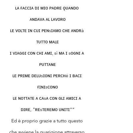
ʟᴀ ғᴀᴄᴄɪᴀ ᴅɪ ᴍɪᴏ ᴘᴀᴅʀᴇ ǫᴜᴀɴᴅᴏ 
ᴀɴᴅᴀᴠᴀ ᴀʟ ʟᴀᴠᴏʀᴏ
ʟᴇ ᴠᴏʟᴛᴇ ɪɴ ᴄᴜɪ ᴘᴇɴsɪᴀᴍᴏ ᴄʜᴇ ᴀɴᴅʀà 
ᴛᴜᴛᴛᴏ ᴍᴀʟᴇ
ɪ ᴠɪᴀɢɢɪ ᴄᴏɴ ᴄʜɪ ᴀᴍɪ, sì ᴍᴀ ɪ sᴏɢɴɪ ᴀ 
ᴘᴜᴛᴛᴀɴᴇ
ʟᴇ ᴘʀɪᴍᴇ ᴅᴇʟᴜsɪᴏɴɪ ᴘᴇʀᴄʜé ɪ ʙᴀᴄɪ 
ғɪɴɪsᴄᴏɴᴏ
ʟᴇ ɴᴏᴛᴛᴀᴛᴇ ᴀ ᴄᴀsᴀ ᴄᴏɴ ɢʟɪ ᴀᴍɪᴄɪ ᴀ 
ᴅɪʀᴇ, "ʀᴇsᴛᴇʀᴇᴍᴏ ᴜɴɪᴛɪ"“
Ed è proprio grazie a tutto questo 
che avviene la guarigione attraverso 