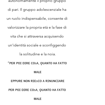
autonomamente il proprio gruppo 
di pari. Il gruppo adolescenziale ha 
un ruolo indispensabile, consente di 
valorizzare la propria età e la fase di 
vita che si attraversa acquisendo 
un'identità sociale e sconfiggendo 
la solitudine e la noia.
“ᴘᴇʀ ᴘᴏɪ ᴅɪʀᴇ ᴄᴏsᴀ, ǫᴜᴀɴᴛᴏ ʜᴀ ғᴀᴛᴛᴏ 
ᴍᴀʟᴇ
ᴇᴘᴘᴜʀᴇ ɴᴏɴ ʀɪᴇsᴄᴏ ᴀ ʀɪɴᴜɴᴄɪᴀʀᴇ
ᴘᴇʀ ᴘᴏɪ ᴅɪʀᴇ ᴄᴏsᴀ, ǫᴜᴀɴᴛᴏ ʜᴀ ғᴀᴛᴛᴏ 
ᴍᴀʟᴇ