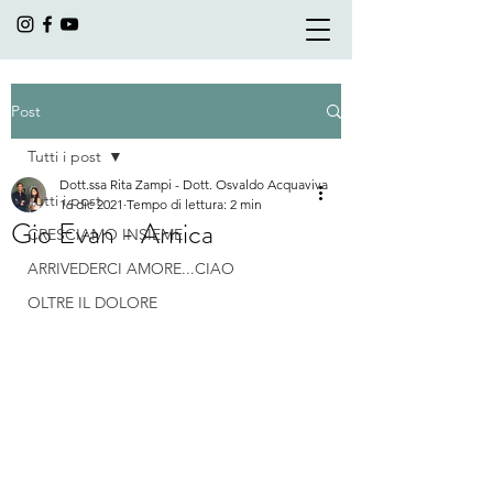
Post
Tutti i post
Dott.ssa Rita Zampi - Dott. Osvaldo Acquaviva
Tutti i post
16 dic 2021
Tempo di lettura: 2 min
Gio Evan - Arnica
CRESCIAMO INSIEME
ARRIVEDERCI AMORE...CIAO
OLTRE IL DOLORE