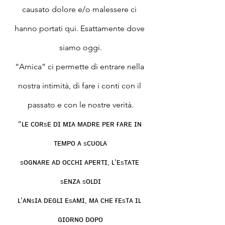
causato dolore e/o malessere ci 
hanno portati qui. Esattamente dove 
siamo oggi.
“Arnica” ci permette di entrare nella 
nostra intimità, di fare i conti con il 
passato e con le nostre verità.
“ʟᴇ ᴄᴏʀsᴇ ᴅɪ ᴍɪᴀ ᴍᴀᴅʀᴇ ᴘᴇʀ ғᴀʀᴇ ɪɴ 
ᴛᴇᴍᴘᴏ ᴀ sᴄᴜᴏʟᴀ
sᴏɢɴᴀʀᴇ ᴀᴅ ᴏᴄᴄʜɪ ᴀᴘᴇʀᴛɪ, ʟ'ᴇsᴛᴀᴛᴇ 
sᴇɴᴢᴀ sᴏʟᴅɪ
ʟ'ᴀɴsɪᴀ ᴅᴇɢʟɪ ᴇsᴀᴍɪ, ᴍᴀ ᴄʜᴇ ғᴇsᴛᴀ ɪʟ 
ɢɪᴏʀɴᴏ ᴅᴏᴘᴏ