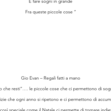
E fare sogni in grande
Fra queste piccole cose “
Gio Evan – Regali fatti a mano
 che resti”…. le piccole cose che ci permettono di sog
alizie che ogni anno si ripetono e ci permettono di accumu
 così speciale come il Natale ci permette di tornare indi