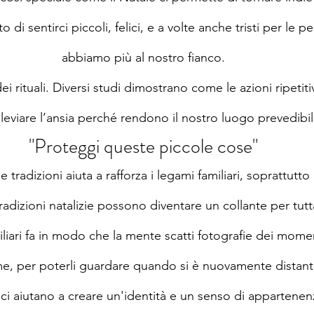
tto di sentirci piccoli, felici, e a volte anche tristi per le
abbiamo più al nostro fianco.
dei rituali. Diversi studi dimostrano come le azioni ripetiti
leviare l’ansia perché rendono il nostro luogo prevedibil
"Proteggi queste piccole cose"
 tradizioni aiuta a rafforza i legami familiari, soprattutt
tradizioni natalizie possono diventare un collante per tutta
miliari fa in modo che la mente scatti fotografie dei momen
me, per poterli guardare quando si è nuovamente distanti
li ci aiutano a creare un'identità e un senso di appartene