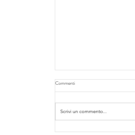
Mamma Arcobaleno
Commenti
Sono Sonia e sono mamma di un
bellissimo bimbo di 4 anni… un
bimbo arcobaleno. Per chi non lo
Scrivi un commento...
sapesse, i bimbi arcobaleno sono
quelli nati dopo un aborto
spontaneo. In realtà anche io