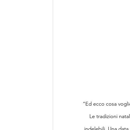
“Ed ecco cosa voglio
Le tradizioni nat
indelebili. Una data