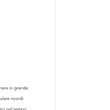
nare in grande. 
lare ricordi 
etro nel tempo, 