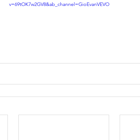
v=69tOK7w2GV8&ab_channel=GioEvanVEVO