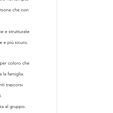
 persone che non 
ve e strutturate 
e e più sicuro.
o per coloro che 
 la famiglia. 
ti trascorsi 
.
nza al gruppo.