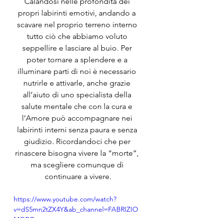
Calandosi nelle profondità dei 
propri labirinti emotivi, andando a 
scavare nel proprio terreno interno 
tutto ciò che abbiamo voluto 
seppellire e lasciare al buio. Per 
poter tornare a splendere e a 
illuminare parti di noi è necessario 
nutrirle e attivarle, anche grazie 
all’aiuto di uno specialista della 
salute mentale che con la cura e 
l’Amore può accompagnare nei 
labirinti interni senza paura e senza 
giudizio. Ricordandoci che per 
rinascere bisogna vivere la “morte”, 
ma scegliere comunque di 
continuare a vivere.
https://www.youtube.com/watch?
v=dS5mn2tZX4Y&ab_channel=FABRIZIO