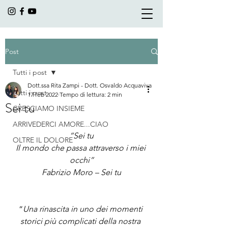
Post
Tutti i post
Dott.ssa Rita Zampi - Dott. Osvaldo Acquaviva
Tutti i post
17 feb 2022
Tempo di lettura: 2 min
Sei tu
CRESCIAMO INSIEME
ARRIVEDERCI AMORE...CIAO
“Sei tu
OLTRE IL DOLORE
Il mondo che passa attraverso i miei 
occhi”
Fabrizio Moro – Sei tu
“
Una rinascita in uno dei momenti 
storici più complicati della nostra 