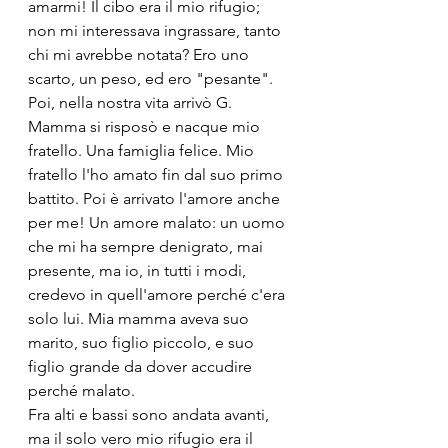
amarmi! Il cibo era il mio rifugio; 
non mi interessava ingrassare, tanto 
chi mi avrebbe notata? Ero uno 
scarto, un peso, ed ero "pesante".
Poi, nella nostra vita arrivò G. 
Mamma si risposò e nacque mio 
fratello. Una famiglia felice. Mio 
fratello l'ho amato fin dal suo primo 
battito. Poi è arrivato l'amore anche 
per me! Un amore malato: un uomo 
che mi ha sempre denigrato, mai 
presente, ma io, in tutti i modi, 
credevo in quell'amore perché c'era 
solo lui. Mia mamma aveva suo 
marito, suo figlio piccolo, e suo 
figlio grande da dover accudire 
perché malato.
Fra alti e bassi sono andata avanti, 
ma il solo vero mio rifugio era il 