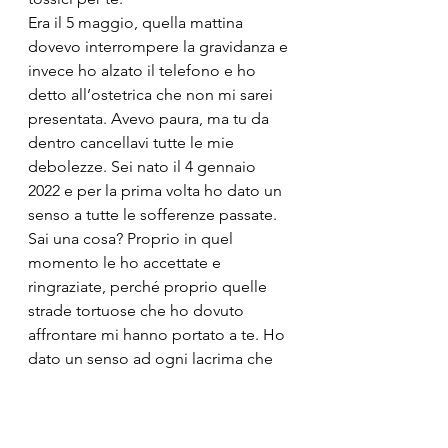
Era il 5 maggio, quella mattina 
dovevo interrompere la gravidanza e 
invece ho alzato il telefono e ho 
detto all’ostetrica che non mi sarei 
presentata. Avevo paura, ma tu da 
dentro cancellavi tutte le mie 
debolezze. Sei nato il 4 gennaio 
2022 e per la prima volta ho dato un 
senso a tutte le sofferenze passate.
Sai una cosa? Proprio in quel 
momento le ho accettate e 
ringraziate, perché proprio quelle 
strade tortuose che ho dovuto 
affrontare mi hanno portato a te. Ho 
dato un senso ad ogni lacrima che 
ho versato prima che esistessi tu.
Oggi mi chiedono: "Come fai?" Ma 
per me è tutto così naturale: amarti 