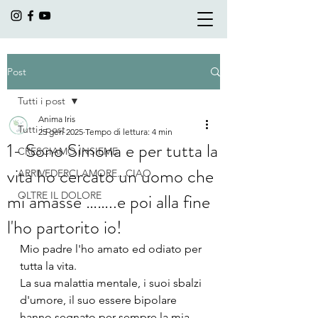
Post
Tutti i post
Anima Iris
Tutti i post
25 gen 2025
Tempo di lettura: 4 min
1- Sono Simona e per tutta la
CRESCIAMO INSIEME
vita ho cercato un uomo che
ARRIVEDERCI AMORE...CIAO
mi amasse ……..e poi alla fine
OLTRE IL DOLORE
l'ho partorito io!
Mio padre l'ho amato ed odiato per 
tutta la vita.
La sua malattia mentale, i suoi sbalzi 
d'umore, il suo essere bipolare 
hanno segnato per sempre la mia 