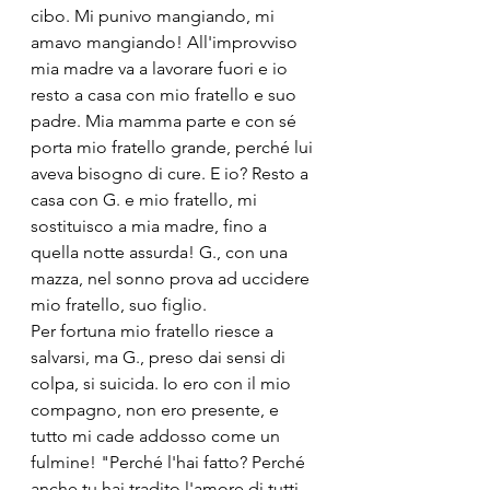
cibo. Mi punivo mangiando, mi 
amavo mangiando! All'improvviso 
mia madre va a lavorare fuori e io 
resto a casa con mio fratello e suo 
padre. Mia mamma parte e con sé 
porta mio fratello grande, perché lui 
aveva bisogno di cure. E io? Resto a 
casa con G. e mio fratello, mi 
sostituisco a mia madre, fino a 
quella notte assurda! G., con una 
mazza, nel sonno prova ad uccidere 
mio fratello, suo figlio.
Per fortuna mio fratello riesce a 
salvarsi, ma G., preso dai sensi di 
colpa, si suicida. Io ero con il mio 
compagno, non ero presente, e 
tutto mi cade addosso come un 
fulmine! "Perché l'hai fatto? Perché 
anche tu hai tradito l'amore di tutti 