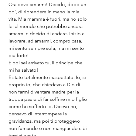
Ora devo amarmi! Decido, dopo un 
po', di riprendere in mano la mia 
vita. Mia mamma è fuori, ma ho solo 
lei al mondo che potrebbe ancora 
amarmi e decido di andare. Inizio a 
lavorare, ad amarmi, compro casa, 
mi sento sempre sola, ma mi sento 
più forte!
E poi sei arrivato tu, il principe che 
mi ha salvato!
È stato totalmente inaspettato. Io, sì 
proprio io, che chiedevo a Dio di 
non farmi diventare madre per la 
troppa paura di far soffrire mio figlio 
come ho sofferto io. Dicevo no, 
pensavo di interrompere la 
gravidanza, ma poi ti proteggevo 
non fumando e non mangiando cibi 
tossici per te.