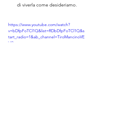
di viverla come desideriamo.
https://www.youtube.com/watch?
v=bDfpFoTCl1Q&list=RDbDfpFoTCl1Q&s
tart_radio=1&ab_channel=TiroMancinoVE
VO
Contatti:
3491656461
r.zampi@animairis.it
Pompei (NA), Via Anastasio Rossi, 14 
- Centro Anima Iris