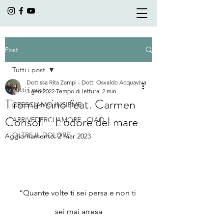
Post
Tutti i post
Dott.ssa Rita Zampi - Dott. Osvaldo Acquaviva
Tutti i post
3 gen 2022
Tempo di lettura: 2 min
Tiromancino feat. Carmen
CRESCIAMO INSIEME
Consoli - L'odore del mare
ARRIVEDERCI AMORE...CIAO
OLTRE IL DOLORE
Aggiornamento:
2 mar 2023
“Quante volte ti sei persa e non ti 
sei mai arresa